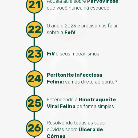
21
Aquela aula sobre
Parvovirose
que você nunca irá esquecer
O ano é 2023 e precisamos falar
22
sobre a
FelV
23
FiV
e seus mecanismos
Peritonite Infecciosa
24
Felina:
vamos direto ao ponto?
25
Entendendo a
Rinotraqueíte
Viral Felina
de forma simples
Resolvendo todas as suas
26
dúvidas sobre
Úlcera de
Córnea