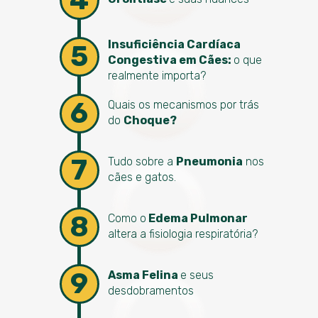
Insuficiência Cardíaca
5
Congestiva em Cães:
o que
realmente importa?
6
Quais os mecanismos por trás
do
Choque?
7
Tudo sobre a
Pneumonia
nos
cães e gatos.
8
Como o
Edema Pulmonar
altera a fisiologia respiratória?
9
Asma Felina
e seus
desdobramentos