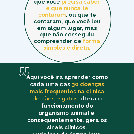
que você
precisa saber
e que nunca te
contaram
, ou que te
contaram, que você leu
em algum lugar, mas
que não conseguiu
compreender de
forma
simples e direta.
Aqui você irá aprender como
cada uma das
30 doenças
mais frequentes na clínica
de cães e gatos
altera o
funcionamento do
organismo animal e,
consequentemente, gera os
sinais clínicos.