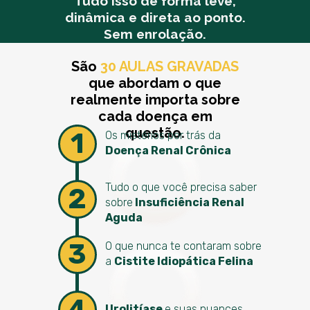
Tudo isso de forma leve,
dinâmica e direta ao ponto.
Sem enrolação.
São
30 AULAS GRAVADAS
que abordam o que
realmente importa sobre
cada doença em
questão.
1
Os mistérios por trás da
Doença Renal Crônica
Tudo o que você precisa saber
2
sobre
Insuficiência Renal
Aguda
3
O que nunca te contaram sobre
a
Cistite Idiopática Felina
4
Urolitíase
e suas nuances