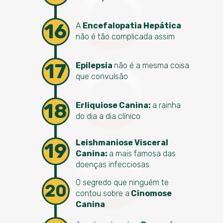
16
A
Encefalopatia Hepática
não é tão complicada assim
17
Epilepsia
não é a mesma coisa
que convulsão
18
Erliquiose Canina:
a rainha
do dia a dia clínico
Leishmaniose Visceral
19
Canina:
a mais famosa das
doenças infecciosas
O segredo que ninguém te
20
contou sobre a
Cinomose
Canina