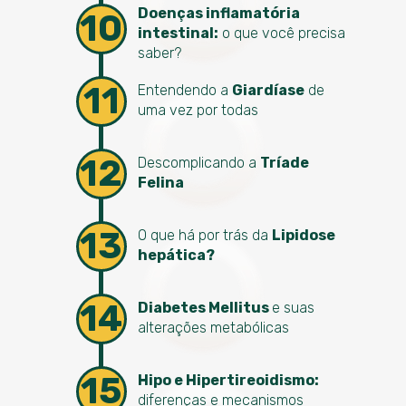
Doenças inflamatória
10
intestina
l:
o que você precisa
saber?
11
Entendendo a
Giardíase
de
uma vez por todas
12
Descomplicando a
Tríade
Felina
13
O que há por trás da
Lipidose
hepática?
14
Diabetes Mellitus
e suas
alterações metabólicas
15
Hipo e Hipertireoidismo:
diferenças e mecanismos